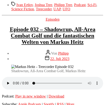
Schlagwörter
Ivan Ertlov
,
Joshua Tree
,
Philipp Tree
,
Podcast
,
Sci-Fi
,
Science Fiction
,
Treecorder
,
UAP
,
UFO
Kategorien
Episoden
Episode 032 – Shadowrun, All-Area
Combat Golf und die fantastischen
Welten von Markus Heitz
Beitragsautor
Von
Philipp
Veröffentlichungsdatum
22. Juli 2023
Shadowrun, All-Area Combat Golf, Markus Heitz
Podcast:
Play in new window
|
Download
Subscribe:
Apple Podcasts
|
Spotify
|
RSS
|
More