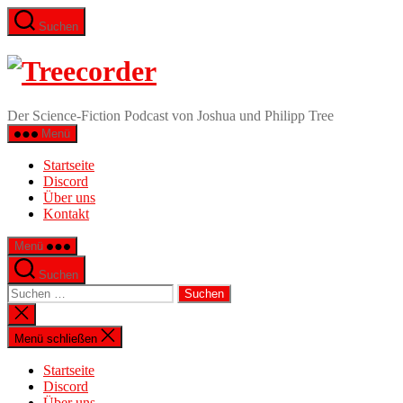
Zum
Suchen
Inhalt
springen
Treecorder
Der Science-Fiction Podcast von Joshua und Philipp Tree
Menü
Startseite
Discord
Über uns
Kontakt
Menü
Suchen
Suchen
nach:
Suche
schließen
Menü schließen
Startseite
Discord
Über uns