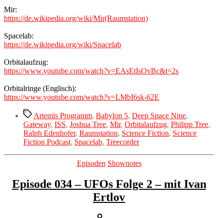
Mir:
https://de.wikipedia.org/wiki/Mir(Raumstation)
Spacelab:
https://de.wikipedia.org/wiki/Spacelab
Orbitalaufzug:
https://www.youtube.com/watch?v=EAsEtIsOvBc&t=2s
Orbitalringe (Englisch):
https://www.youtube.com/watch?v=LMbI6sk-62E
Schlagwörter
Artemis Programm
,
Babylon 5
,
Deep Space Nine
,
Gateway
,
ISS
,
Joshua Tree
,
Mir
,
Orbitalaufzug
,
Philipp Tree
,
Ralph Edenhofer
,
Raumstation
,
Science Fiction
,
Science
Fiction Podcast
,
Spacelab
,
Treecorder
Kategorien
Episoden
Shownotes
Episode 034 – UFOs Folge 2 – mit Ivan
Ertlov
Beitragsautor