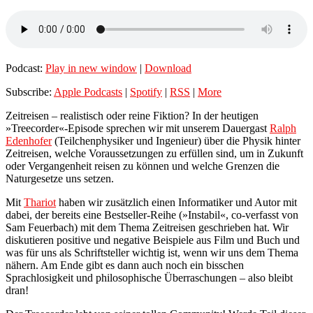
Podcast:
Play in new window
|
Download
Subscribe:
Apple Podcasts
|
Spotify
|
RSS
|
More
Zeitreisen – realistisch oder reine Fiktion? In der heutigen
»Treecorder«-Episode sprechen wir mit unserem Dauergast
Ralph
Edenhofer
(Teilchenphysiker und Ingenieur) über die Physik hinter
Zeitreisen, welche Voraussetzungen zu erfüllen sind, um in Zukunft
oder Vergangenheit reisen zu können und welche Grenzen die
Naturgesetze uns setzen.
Mit
Thariot
haben wir zusätzlich einen Informatiker und Autor mit
dabei, der bereits eine Bestseller-Reihe (»Instabil«, co-verfasst von
Sam Feuerbach) mit dem Thema Zeitreisen geschrieben hat. Wir
diskutieren positive und negative Beispiele aus Film und Buch und
was für uns als Schriftsteller wichtig ist, wenn wir uns dem Thema
nähern. Am Ende gibt es dann auch noch ein bisschen
Sprachlosigkeit und philosophische Überraschungen – also bleibt
dran!