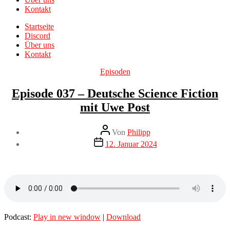
Kontakt
Startseite
Discord
Über uns
Kontakt
Kategorien
Episoden
Episode 037 – Deutsche Science Fiction
mit Uwe Post
Beitragsautor
Von
Philipp
Veröffentlichungsdatum
12. Januar 2024
Podcast:
Play in new window
|
Download