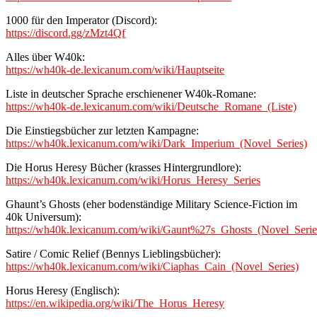
1000 für den Imperator (Discord):
https://discord.gg/zMzt4Qf
Alles über W40k:
https://wh40k-de.lexicanum.com/wiki/Hauptseite
Liste in deutscher Sprache erschienener W40k-Romane:
https://wh40k-de.lexicanum.com/wiki/Deutsche_Romane_(Liste)
Die Einstiegsbücher zur letzten Kampagne:
https://wh40k.lexicanum.com/wiki/Dark_Imperium_(Novel_Series)
Die Horus Heresy Bücher (krasses Hintergrundlore):
https://wh40k.lexicanum.com/wiki/Horus_Heresy_Series
Ghaunt’s Ghosts (eher bodenständige Military Science-Fiction im
40k Universum):
https://wh40k.lexicanum.com/wiki/Gaunt%27s_Ghosts_(Novel_Serie
Satire / Comic Relief (Bennys Lieblingsbücher):
https://wh40k.lexicanum.com/wiki/Ciaphas_Cain_(Novel_Series)
Horus Heresy (Englisch):
https://en.wikipedia.org/wiki/The_Horus_Heresy