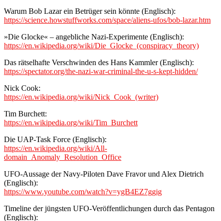
Warum Bob Lazar ein Betrüger sein könnte (Englisch):
https://science.howstuffworks.com/space/aliens-ufos/bob-lazar.htm
»Die Glocke« – angebliche Nazi-Experimente (Englisch):
https://en.wikipedia.org/wiki/Die_Glocke_(conspiracy_theory)
Das rätselhafte Verschwinden des Hans Kammler (Englisch):
https://spectator.org/the-nazi-war-criminal-the-u-s-kept-hidden/
Nick Cook:
https://en.wikipedia.org/wiki/Nick_Cook_(writer)
Tim Burchett:
https://en.wikipedia.org/wiki/Tim_Burchett
Die UAP-Task Force (Englisch):
https://en.wikipedia.org/wiki/All-
domain_Anomaly_Resolution_Office
UFO-Aussage der Navy-Piloten Dave Fravor und Alex Dietrich
(Englisch):
https://www.youtube.com/watch?v=ygB4EZ7ggig
Timeline der jüngsten UFO-Veröffentlichungen durch das Pentagon
(Englisch):