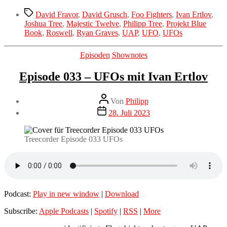
Schlagwörter
David Fravor
,
David Grusch
,
Foo Fighters
,
Ivan Ertlov
,
Joshua Tree
,
Majestic Twelve
,
Philipp Tree
,
Projekt Blue
Book
,
Roswell
,
Ryan Graves
,
UAP
,
UFO
,
UFOs
Kategorien
Episoden
Shownotes
Episode 033 – UFOs mit Ivan Ertlov
Beitragsautor
Von
Philipp
Veröffentlichungsdatum
28. Juli 2023
Treecorder Episode 033 UFOs
Podcast:
Play in new window
|
Download
Subscribe:
Apple Podcasts
|
Spotify
|
RSS
|
More