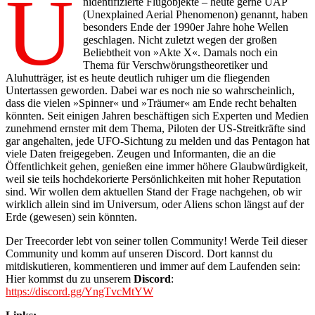
U
nidentifizierte Flugobjekte – heute gerne UAP
(Unexplained Aerial Phenomenon) genannt, haben
besonders Ende der 1990er Jahre hohe Wellen
geschlagen. Nicht zuletzt wegen der großen
Beliebtheit von »Akte X«. Damals noch ein
Thema für Verschwörungstheoretiker und
Aluhutträger, ist es heute deutlich ruhiger um die fliegenden
Untertassen geworden. Dabei war es noch nie so wahrscheinlich,
dass die vielen »Spinner« und »Träumer« am Ende recht behalten
könnten. Seit einigen Jahren beschäftigen sich Experten und Medien
zunehmend ernster mit dem Thema, Piloten der US-Streitkräfte sind
gar angehalten, jede UFO-Sichtung zu melden und das Pentagon hat
viele Daten freigegeben. Zeugen und Informanten, die an die
Öffentlichkeit gehen, genießen eine immer höhere Glaubwürdigkeit,
weil sie teils hochdekorierte Persönlichkeiten mit hoher Reputation
sind. Wir wollen dem aktuellen Stand der Frage nachgehen, ob wir
wirklich allein sind im Universum, oder Aliens schon längst auf der
Erde (gewesen) sein könnten.
Der Treecorder lebt von seiner tollen Community! Werde Teil dieser
Community und komm auf unseren Discord. Dort kannst du
mitdiskutieren, kommentieren und immer auf dem Laufenden sein:
Hier kommst du zu unserem
Discord
:
https://discord.gg/YngTvcMtYW