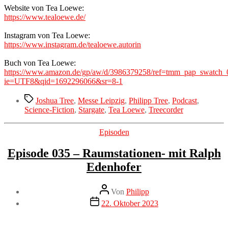
Website von Tea Loewe:
https://www.tealoewe.de/
Instagram von Tea Loewe:
https://www.instagram.de/tealoewe.autorin
Buch von Tea Loewe:
https://www.amazon.de/gp/aw/d/3986379258/ref=tmm_pap_swatch_
ie=UTF8&qid=1692296066&sr=8-1
Schlagwörter
Joshua Tree
,
Messe Leipzig
,
Philipp Tree
,
Podcast
,
Science-Fiction
,
Stargate
,
Tea Loewe
,
Treecorder
Kategorien
Episoden
Episode 035 – Raumstationen- mit Ralph
Edenhofer
Beitragsautor
Von
Philipp
Veröffentlichungsdatum
22. Oktober 2023