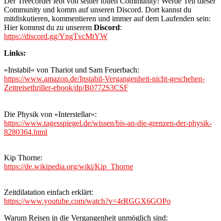
Der Treecorder lebt von seiner tollen Community! Werde Teil dieser
Community und komm auf unseren Discord. Dort kannst du
mitdiskutieren, kommentieren und immer auf dem Laufenden sein:
Hier kommst du zu unserem
Discord
:
https://discord.gg/YngTvcMtYW
Links:
»Instabil« von Thariot und Sam Feuerbach:
https://www.amazon.de/Instabil-Vergangenheit-nicht-geschehen-
Zeitreisethriller-ebook/dp/B0772S3CSF
Die Physik von »Interstellar«:
https://www.tagesspiegel.de/wissen/bis-an-die-grenzen-der-physik-
8280364.html
Kip Thorne:
https://de.wikipedia.org/wiki/Kip_Thorne
Zeitdilatation einfach erklärt:
https://www.youtube.com/watch?v=4rRGGX6GOPo
Warum Reisen in die Vergangenheit unmöglich sind: