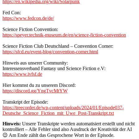
https://en.wikipedia.org/wiki/Solarpunk
Fed Con:
https://www.fedcon.de/de/
Science Fiction Convention:
https://speyer.technik-museum.de/en/science-fiction-convention
Science Fiction Club Deutschland – Convention Corner:
https://sfcd.eu/event-blog/convention-corner.html
Hinweis aus unserer Community:
Interessensverband Fantasy und Science Fiction e.V:
https://www.ivfsf.de
Hier kommst du zu unserem Discord:
https://discord.gg/YngTvcMtYW
Transkript der Episode:
https://treecorder.de/wp-content/uploads/2024/01/Episode037-
Deutsche_Science_Fiction_mit_Uwe_Post-Transkript.txt
Hinweis:
Unsere Transkripte werden automatisiert erstellt und nicht
kontrolliert – Alle Fehler sind also Ausdruck der Kreativität der AI
😉 Am Ende zählt das Gesprochene Wort in der Episode.