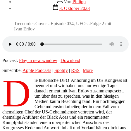
Von
Philipp
Veröffentlichungsdatum
8. Oktober 2023
Treecorder-Cover - Episode 034, UFOs -Folge 2 mit
Ivan Ertlov
Podcast:
Play in new window
|
Download
Subscribe:
Apple Podcasts
|
Spotify
|
RSS
|
More
D
ie historische UFO-Anhörung im US-Kongress ist
beendet und wir haben uns nur wenige Tage
danach erneut mit Ivan Ertlov zusammengesetzt,
um über das zu sprechen, was in den hiesigen
Medien kaum Beachtung fand: Ein hochrangiger
Geheimdienstmitarbeiter, der in dem Fall vom
ehemaligen Chef der US-Geheimdienste vertreten wird, der
ehemalige Anführer der Black Aces und ein renommierter
Kampfpilot standen einem überparteilichen Ausschuss des
Kongresses Rede und Antwort. Inhalt und Verlauf hätten direkt aus