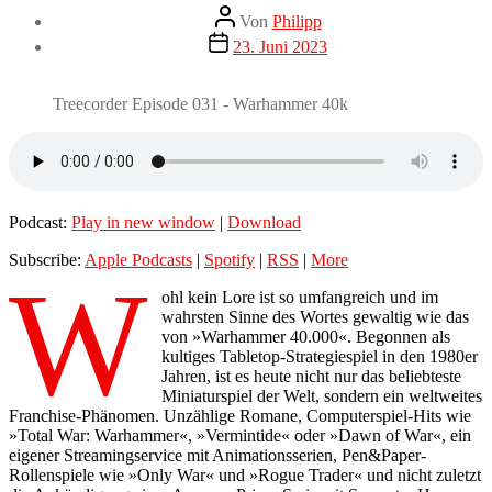
Beitragsautor
Von
Philipp
Veröffentlichungsdatum
23. Juni 2023
Treecorder Episode 031 - Warhammer 40k
Podcast:
Play in new window
|
Download
Subscribe:
Apple Podcasts
|
Spotify
|
RSS
|
More
W
ohl kein Lore ist so umfangreich und im
wahrsten Sinne des Wortes gewaltig wie das
von »Warhammer 40.000«. Begonnen als
kultiges Tabletop-Strategiespiel in den 1980er
Jahren, ist es heute nicht nur das beliebteste
Miniaturspiel der Welt, sondern ein weltweites
Franchise-Phänomen. Unzählige Romane, Computerspiel-Hits wie
»Total War: Warhammer«, »Vermintide« oder »Dawn of War«, ein
eigener Streamingservice mit Animationsserien, Pen&Paper-
Rollenspiele wie »Only War« und »Rogue Trader« und nicht zuletzt