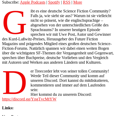
Subscribe:
Apple Podcasts
|
Spotify
|
RSS
|
More
G
ibt es eine deutsche Science Fiction Community?
Falls ja, wie sieht sie aus? Warum ist sie vielleicht
nicht so präsent, wie die englischsprachige –
abgesehen von der unterschiedlichen Größe des
Sprachraums? In unserer heutigen Episode
sprechen wir mit Uwe Post, Autor und Gewinner
des Kurd-Laßwitz-Preises, Herausgeber des Future Fiction
Magazins und prägendes Mitglied eines großen deutschen Science-
Fiction-Forums. Natürlich spannen wir dabei einen weiten Bogen
über die wichtigsten SF-Themen der Vergangenheit und Gegenwart,
sprechen über Buchpreise, deutsche Vorlieben und den Vergleich
mit Autoren und Werken aus anderen Ländern und Kulturen.
D
er Treecorder lebt von seiner tollen Community!
Werde Teil dieser Community und komm auf
unseren Discord. Dort kannst du mitdiskutieren,
kommentieren und immer auf dem Laufenden
sein:
Hier kommst du zu unserem Discord:
https://discord.gg/YngTvcMtYW
Links: