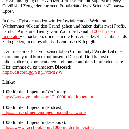
die Ankündigung einer Amazon-Prime-Serie mit Superstar Henry
Cavill sind Zeuge der enormen Popularität dieses Science-Fantasy-
Epos‘.
In dieser Episode wollen wir der faszinierenden Welt von
Warhammer 40k auf den Grund gehen und haben dafür zwei Profis,
nämlich Anna und Benny vom YouTube-Kanal »
1000 für den
Imperator
« eingeladen, um uns in die Finsternis des 41. Jahrtausends
zu begleiten, in der es nichts als endlosen Krieg gibt …
Der Treecorder lebt von seiner tollen Community! Werde Teil dieser
Community und komm auf unseren Discord. Dort kannst du
mitdiskutieren, kommentieren und immer auf dem Laufenden sein:
Hier kommst du zu unserem
Discord
:
https://discord.gg/YngTvcMtYW
Links:
1000 für den Imperator (YouTube):
https://www.youtube.com/@1000furdenImperator
1000 für den Imperator (Podcast):
https://tausendfuerdenimperator.podbean.com/
1000 für den Imperator (facebook):
https://www.facebook.com/1000fuerdenImperator/