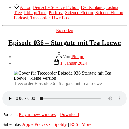
Schlagwörter
Autor
,
Deutsche Science Fiction
,
Deutschland
,
Joshua
Tree
,
Philipp Tree
,
Podcast
,
Science Fiction
,
Science Fiction
Podcast
,
Treecorder
,
Uwe Post
Kategorien
Episoden
Episode 036 – Stargate mit Tea Loewe
Beitragsautor
Von
Philipp
Veröffentlichungsdatum
1. Januar 2024
Treecorder Episode 36 - Stargate mit Tea Loewe
Podcast:
Play in new window
|
Download
Subscribe:
Apple Podcasts
|
Spotify
|
RSS
|
More