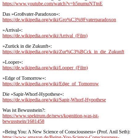
https://www.youtube.com/watch?v=h5numuNTtnE
Das »Großvater-Paradoxon«:
https://de.wikipedia.org/wiki/Gro%C3%9Fvaterparadoxon
»Arrival«:
https://de.wikipedia.org/wiki/Arrival_(Film)
»Zurück in die Zukunft«:
https://de.wikipedia.org/wiki/Zur%C3%BCck_in_die_Zukunft
»Looper«:
https://de.wikipedia.org/wiki/Looper_(Film)
»Edge of Tomorrow«:
https://de.wikipedia.org/wiki/Edge_of_Tomorrow
Die »Sapir-Whorf-Hypothese«:
https://de.wikipedia.org/wiki/Sapir-Whorf-Hypothese
Was ist Bewusstsein?:
https://www.spektrum.de/news/kognition-was-ist-
bewusstsein/1681458
»Being You: A New Science of Consciousness« (Prof. Anil Seth):
https://www.amazon.de/Being-You-Science-Consciousness-