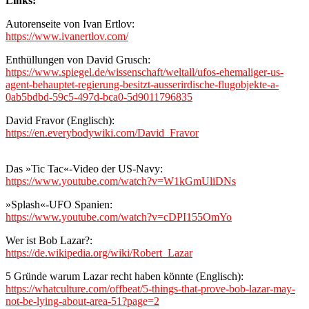
Links:
Autorenseite von Ivan Ertlov:
https://www.ivanertlov.com/
Enthüllungen von David Grusch:
https://www.spiegel.de/wissenschaft/weltall/ufos-ehemaliger-us-
agent-behauptet-regierung-besitzt-ausserirdische-flugobjekte-a-
0ab5bdbd-59c5-497d-bca0-5d9011796835
David Fravor (Englisch):
https://en.everybodywiki.com/David_Fravor
Das »Tic Tac«-Video der US-Navy:
https://www.youtube.com/watch?v=W1kGmUliDNs
»Splash«-UFO Spanien:
https://www.youtube.com/watch?v=cDPI155OmYo
Wer ist Bob Lazar?:
https://de.wikipedia.org/wiki/Robert_Lazar
5 Gründe warum Lazar recht haben könnte (Englisch):
https://whatculture.com/offbeat/5-things-that-prove-bob-lazar-may-
not-be-lying-about-area-51?page=2