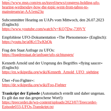
https://www.msn.com/en-us/travel/news/congress-holding-ufo-
hearing-wednesday-how-the-topic-went-from-taboo-to-
mainstream/ar-AA1em23q
Subcommittee Hearing on UAPs vom Mittwoch, den 26.07.2023
(Englisch):
https://www.youtube.com/watch?v=KQ7Dw-739VY
Empfohlene UFO-Dokumentation »The Phenomenon« (Englisch):
https://youtu.be/a0Kr1TwKhQk
Frag den Staat Anfrage zu UFOs:
https://fragdenstaat.de/anfrage/ufo-sichtungen/
Kenneth Arnold und der Ursprung des Begriffes »flying saucer«
(Englisch):
https://en.wikipedia.org/wiki/Kenneth_Arnold_UFO_sighting
Über »Foo-Fighter«:
https://de.wikipedia.org/wiki/Foo-Fighter
Trankript der Episode
(Automatisch erstellt und daher ungenau.
Es gilt das nur das gesprochene Wort!):
https://treecorder.de/wp-content/uploads/2023/07/Treecorder-
Episode033-UFOs-Transkript.txt