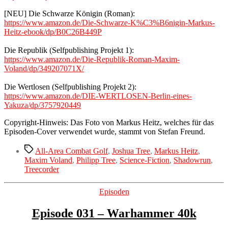
[NEU] Die Schwarze Königin (Roman):
https://www.amazon.de/Die-Schwarze-K%C3%B6nigin-Markus-
Heitz-ebook/dp/B0C26B449P
Die Republik (Selfpublishing Projekt 1):
https://www.amazon.de/Die-Republik-Roman-Maxim-
Voland/dp/349207071X/
Die Wertlosen (Selfpublishing Projekt 2):
https://www.amazon.de/DIE-WERTLOSEN-Berlin-eines-
Yakuza/dp/3757920449
Copyright-Hinweis: Das Foto von Markus Heitz, welches für das
Episoden-Cover verwendet wurde, stammt von Stefan Freund.
Schlagwörter
All-Area Combat Golf
,
Joshua Tree
,
Markus Heitz
,
Maxim Voland
,
Philipp Tree
,
Science-Fiction
,
Shadowrun
,
Treecorder
Kategorien
Episoden
Episode 031 – Warhammer 40k