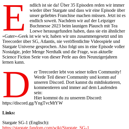
E
ndlich ist sie da! Über 35 Episoden reden wir immer
wieder über Stargate und dass wir eine Episode über
unser geliebtes Franchise machen müssen. Jetzt ist es
endlich soweit. Nachdem wir auf der Leipziger
Buchmesse 2023 beim launigen Plausch mit Tea
Loewe herausgefunden haben, dass sie ein ähnlicher
»Gater«-Geek ist wie wir, haben wir uns zusammengesetzt und im
Treecorder über SG, Atlantis, nie veröffentlichte Videospiele und
Stargate Universe gesprochen. Also folgt uns in eine Episode voller
Nostalgie, jeder Menge Nerdtalk und die Frage, was aktuelle
Science Fiction Serie von dieser Perle aus den Neunzigerjahren
lernen kann.
D
er Treecorder lebt von seiner tollen Community!
Werde Teil dieser Community und komm auf
unseren Discord. Dort kannst du mitdiskutieren,
kommentieren und immer auf dem Laufenden
sein:
Hier kommst du zu unserem Discord:
https://discord.gg/YngTvcMtYW
Links:
Stargate SG-1 (Englisch):
https://stargate.fandom.com/wiki/Stargate_SG-1