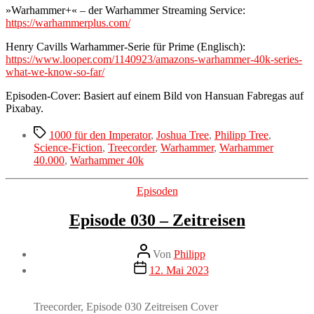
»Warhammer+« – der Warhammer Streaming Service:
https://warhammerplus.com/
Henry Cavills Warhammer-Serie für Prime (Englisch):
https://www.looper.com/1140923/amazons-warhammer-40k-series-
what-we-know-so-far/
Episoden-Cover: Basiert auf einem Bild von Hansuan Fabregas auf
Pixabay.
Schlagwörter
1000 für den Imperator
,
Joshua Tree
,
Philipp Tree
,
Science-Fiction
,
Treecorder
,
Warhammer
,
Warhammer
40.000
,
Warhammer 40k
Kategorien
Episoden
Episode 030 – Zeitreisen
Beitragsautor
Von
Philipp
Veröffentlichungsdatum
12. Mai 2023
Treecorder, Episode 030 Zeitreisen Cover