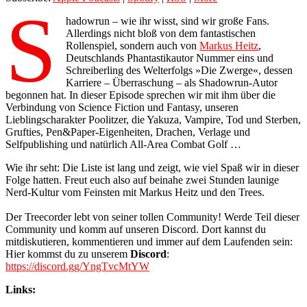
S
hadowrun – wie ihr wisst, sind wir große Fans.
Allerdings nicht bloß von dem fantastischen
Rollenspiel, sondern auch von
Markus Heitz
,
Deutschlands Phantastikautor Nummer eins und
Schreiberling des Welterfolgs »Die Zwerge«, dessen
Karriere – Überraschung – als Shadowrun-Autor
begonnen hat. In dieser Episode sprechen wir mit ihm über die
Verbindung von Science Fiction und Fantasy, unseren
Lieblingscharakter Poolitzer, die Yakuza, Vampire, Tod und Sterben,
Grufties, Pen&Paper-Eigenheiten, Drachen, Verlage und
Selfpublishing und natürlich All-Area Combat Golf …
Wie ihr seht: Die Liste ist lang und zeigt, wie viel Spaß wir in dieser
Folge hatten. Freut euch also auf beinahe zwei Stunden launige
Nerd-Kultur vom Feinsten mit Markus Heitz und den Trees.
Der Treecorder lebt von seiner tollen Community! Werde Teil dieser
Community und komm auf unseren Discord. Dort kannst du
mitdiskutieren, kommentieren und immer auf dem Laufenden sein:
Hier kommst du zu unserem
Discord
:
https://discord.gg/YngTvcMtYW
Links: