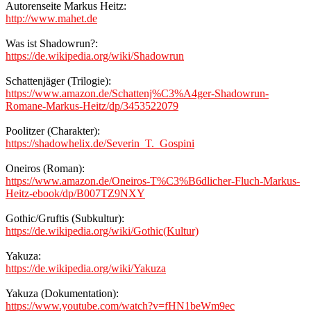
Autorenseite Markus Heitz:
http://www.mahet.de
Was ist Shadowrun?:
https://de.wikipedia.org/wiki/Shadowrun
Schattenjäger (Trilogie):
https://www.amazon.de/Schattenj%C3%A4ger-Shadowrun-
Romane-Markus-Heitz/dp/3453522079
Poolitzer (Charakter):
https://shadowhelix.de/Severin_T._Gospini
Oneiros (Roman):
https://www.amazon.de/Oneiros-T%C3%B6dlicher-Fluch-Markus-
Heitz-ebook/dp/B007TZ9NXY
Gothic/Gruftis (Subkultur):
https://de.wikipedia.org/wiki/Gothic(Kultur)
Yakuza:
https://de.wikipedia.org/wiki/Yakuza
Yakuza (Dokumentation):
https://www.youtube.com/watch?v=fHN1beWm9ec