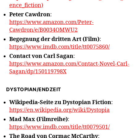
ence_fiction)
Peter Cawdron
:
https://www.amazon.com/Peter-
Cawdron/e/B0034OMWU2
Begegnung der dritten Art (Film)
:
https://www.imdb.com/title/tt0075860/
Contact von Carl Sagan
:
https://www.amazon.com/Contact-Novel-Carl-
Sagan/dp/150119798X
DYSTOPIAN/ENDZEIT
Wikipedia-Seite zu Dystopian Fiction
:
https://en.wikipedia.org/wiki/Dystopia
Mad Max (Filmreihe)
:
https://www.imdb.com/title/tt0079501/
The Road von Cormac McCarthy
: