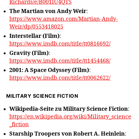
Richards/e/B001IU4QTS
The Martian von Andy Weir
:
https://www.amazon.com/Martian-Andy-
Weir/dp/0553418025
Interstellar (Film)
:
https://www.imdb.com/title/tt0816692/
Gravity (Film)
:
https://www.imdb.com/title/tt1454468/
2001: A Space Odyssey (Film)
:
https://www.imdb.com/title/tt0062622/
MILITARY SCIENCE FICTION
Wikipedia-Seite zu Military Science Fiction
:
https://en.wikipedia.org/wiki/Military_science
_fiction
Starship Troopers von Robert A. Heinlein
: