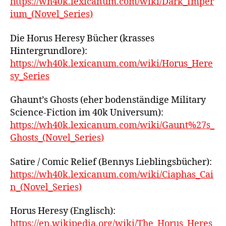
https://wh40k.lexicanum.com/wiki/Dark_Imper
ium_(Novel_Series)
Die Horus Heresy Bücher (krasses
Hintergrundlore):
https://wh40k.lexicanum.com/wiki/Horus_Here
sy_Series
Ghaunt’s Ghosts (eher bodenständige Military
Science-Fiction im 40k Universum):
https://wh40k.lexicanum.com/wiki/Gaunt%27s_
Ghosts_(Novel_Series
)
Satire / Comic Relief (Bennys Lieblingsbücher):
https://wh40k.lexicanum.com/wiki/Ciaphas_Cai
n_(Novel_Series)
Horus Heresy (Englisch):
https://en.wikipedia.org/wiki/The_Horus_Heres