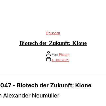
Kategorien
Episoden
Biotech der Zukunft: Klone
Beitragsautor
Von
Philipp
Veröffentlichungsdatum
4. Juli 2025