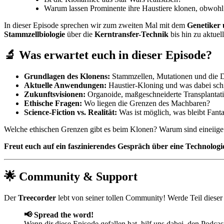
Warum lassen Prominente ihre Haustiere klonen, obwohl 
In dieser Episode sprechen wir zum zweiten Mal mit dem
Genetiker 
Stammzellbiologie
über die
Kerntransfer-Technik
bis hin zu aktue
🔬 Was erwartet euch in dieser Episode?
Grundlagen des Klonens:
Stammzellen, Mutationen und die 
Aktuelle Anwendungen:
Haustier-Kloning und was dabei sch
Zukunftsvisionen:
Organoide, maßgeschneiderte Transplantat
Ethische Fragen:
Wo liegen die Grenzen des Machbaren?
Science-Fiction vs. Realität:
Was ist möglich, was bleibt Fanta
Welche ethischen Grenzen gibt es beim Klonen? Warum sind eineiige
Freut euch auf ein faszinierendes Gespräch über eine Technologie
🌟 Community & Support
Der
Treecorder
lebt von seiner tollen Community! Werde Teil dies
📢 Spread the word!
Wenn dir diese Episode gefallen hat, hilf uns dabei, den Podca