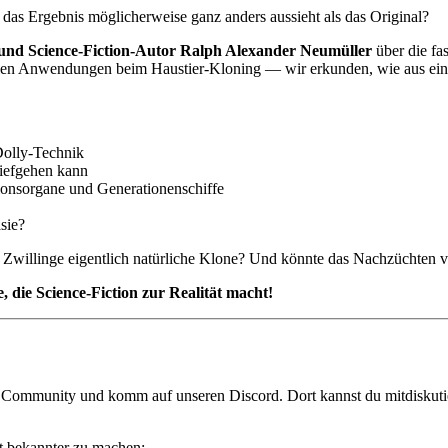
das Ergebnis möglicherweise ganz anders aussieht als das Original?
und Science-Fiction-Autor Ralph Alexander Neumüller
über die fa
llen Anwendungen beim Haustier-Kloning — wir erkunden, wie aus eine
Dolly-Technik
iefgehen kann
ionsorgane und Generationenschiffe
sie?
 Zwillinge eigentlich natürliche Klone? Und könnte das Nachzüchten 
, die Science-Fiction zur Realität macht!
er Community und komm auf unseren Discord. Dort kannst du mitdiskut
st bekannter zu machen: