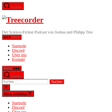
Zum
Suchen
Inhalt
springen
Treecorder
Der Science-Fiction Podcast von Joshua und Philipp Tree
Menü
Startseite
Discord
Über uns
Kontakt
Menü
Suchen
Suchen
nach:
Suche
schließen
Menü schließen
Startseite
Discord
Über uns