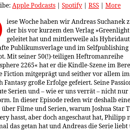
ibe:
Apple Podcasts
|
Spotify
|
RSS
|
More
D
iese Woche haben wir Andreas Suchanek z
der bis vor kurzem den Verlag »Greenlight
geleitet hat und mittlerweile als Hybridaut
te Publikumsverlage und im Selfpublishing
bt. Mit seiner 50(!)-teiligen Heftromanreihe
sphere 2265« hat er die Kindle-Szene im Ber
e Fiction mitgeprägt und seither vor allem im
h Fantasy große Erfolge gefeiert. Seine Passio
ute Serien und – wie er uns verrät – nicht nur
rm. In dieser Episode reden wir deshalb ein
über Filme und Serien, warum Joshua Star T
ery hasst, aber doch angeschaut hat, Philipp 
mal das getan hat und Andreas die Serie liebt