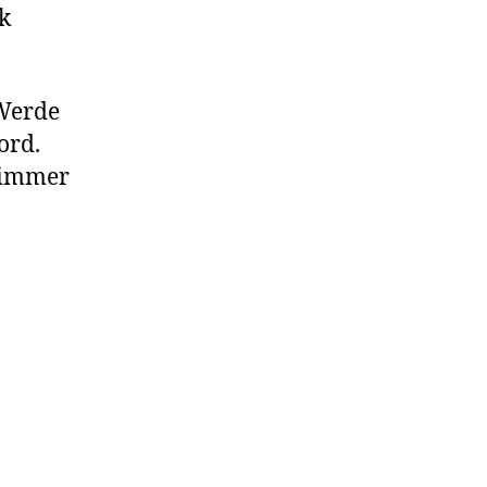
k
 Werde
ord.
 immer