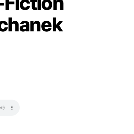
-Fiction
uchanek