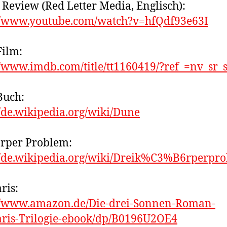
 Review (Red Letter Media, Englisch):
://www.youtube.com/watch?v=hfQdf93e63I
ilm:
//www.imdb.com/title/tt1160419/?ref_=nv_sr_
Buch:
//de.wikipedia.org/wiki/Dune
rper Problem:
//de.wikipedia.org/wiki/Dreik%C3%B6rperpr
ris:
://www.amazon.de/Die-drei-Sonnen-Roman-
aris-Trilogie-ebook/dp/B0196U2OE4