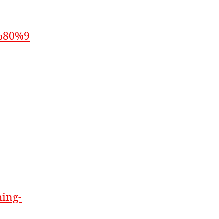
2%80%9
hing-