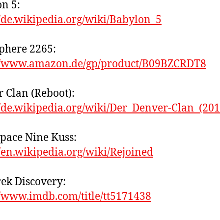
n 5:
//de.wikipedia.org/wiki/Babylon_5
phere 2265:
://www.amazon.de/gp/product/B09BZCRDT8
 Clan (Reboot):
//de.wikipedia.org/wiki/Der_Denver-Clan_(201
pace Nine Kuss:
//en.wikipedia.org/wiki/Rejoined
rek Discovery:
//www.imdb.com/title/tt5171438