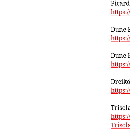
Picard
https
Dune F
https:
Dune 
https:
Dreikö
https:
Trisola
https
Trisol