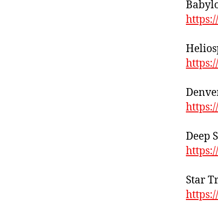
Babylo
https:
Helios
https
Denver
https:
Deep S
https:
Star T
https: