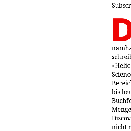
Subscr
namhaf
schrei
»Helio
Scienc
Bereic
bis he
Buchfo
Menge 
Discov
nicht 