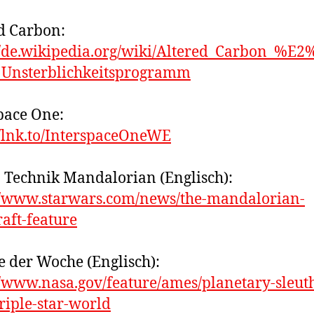
d Carbon:
//de.wikipedia.org/wiki/Altered_Carbon_%E
_Unsterblichkeitsprogramm
pace One:
//lnk.to/InterspaceOneWE
 Technik Mandalorian (Englisch):
//www.starwars.com/news/the-mandalorian-
raft-feature
e der Woche (Englisch):
//www.nasa.gov/feature/ames/planetary-sleut
triple-star-world