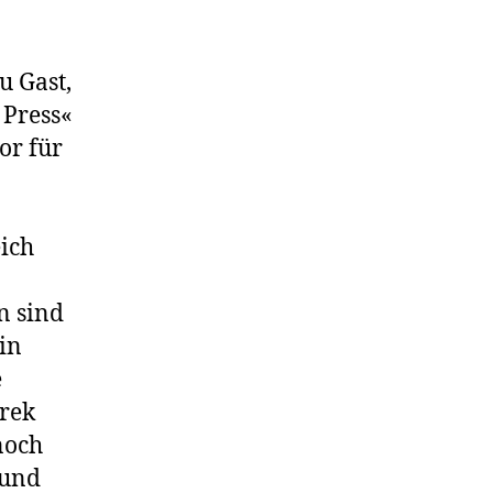
u Gast,
 Press«
or für
eich
n sind
 in
e
rek
noch
 und