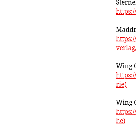
Sterne
https:
Maddr
https:
verlag
Wing 
https:
rie)
Wing 
https:
he)