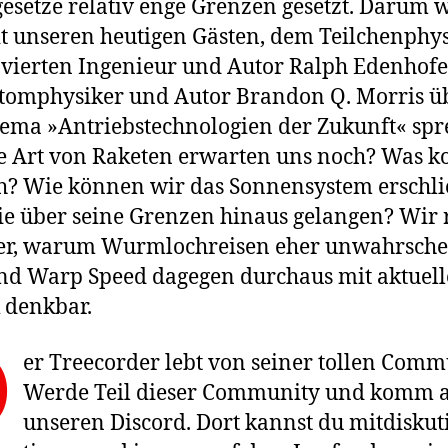
esetze relativ enge Grenzen gesetzt. Darum 
t unseren heutigen Gästen, dem Teilchenphys
ierten Ingenieur und Autor Ralph Edenhof
tomphysiker und Autor Brandon Q. Morris ü
ema »Antriebstechnologien der Zukunft« spr
e Art von Raketen erwarten uns noch? Was 
? Wie können wir das Sonnensystem erschl
e über seine Grenzen hinaus gelangen? Wir
er, warum Wurmlochreisen eher unwahrsche
nd Warp Speed dagegen durchaus mit aktuell
 denkbar.
D
er Treecorder lebt von seiner tollen Comm
Werde Teil dieser Community und komm 
unseren Discord. Dort kannst du mitdiskut