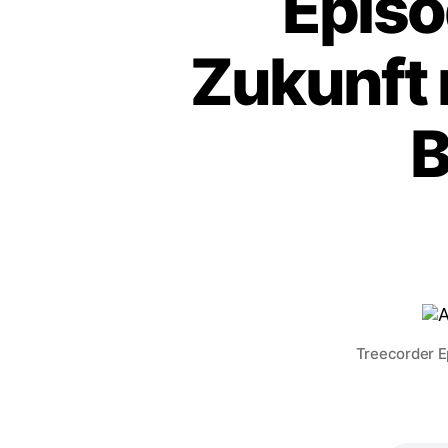
Episo
Zukunft 
B
Treecorder E