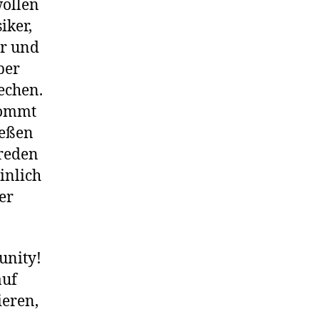
wollen
iker,
er und
ber
echen.
kommt
ießen
 reden
inlich
er
unity!
auf
ieren,