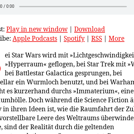
t:
Play in new window
|
Download
ibe:
Apple Podcasts
|
Spotify
|
RSS
|
More
B
ei Star Wars wird mit »Lichtgeschwindigkei
»Hyperraum« geflogen, bei Star Trek mit »
bei Battlestar Galactica gesprungen, bei
tellar ein Wurmloch benutzt, und bei Warh
ht es kurzerhand durchs »Immaterium«, eine
umhölle. Doch während die Science Fiction 
v in ihren Ideen ist, wie die Raumfahrt der Z
vorstellbare Leere des Weltraums überwind
, sind der Realität durch die geltenden