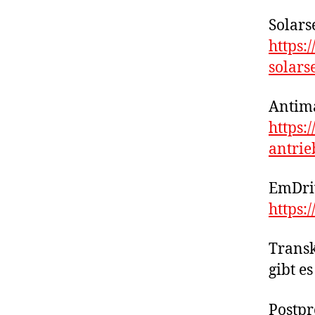
Solars
https:
solars
Antima
https:
antrie
EmDri
https:
Transk
gibt es
Postpr