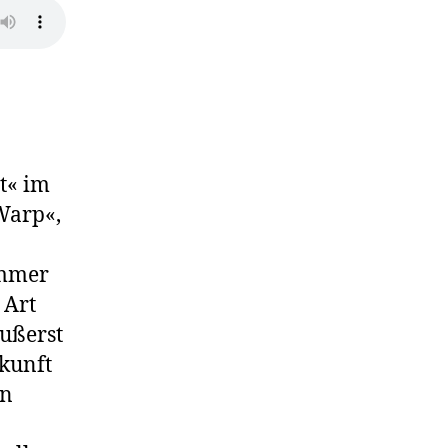
t« im
Warp«,
ammer
 Art
äußerst
ukunft
en