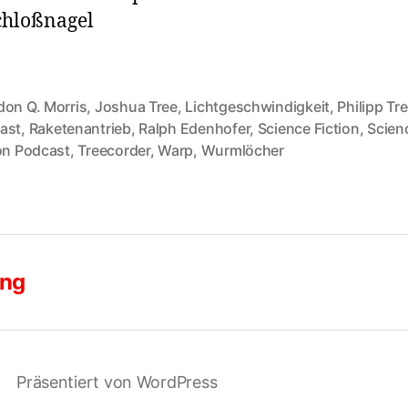
chloßnagel
don Q. Morris
,
Joshua Tree
,
Lichtgeschwindigkeit
,
Philipp Tr
ast
,
Raketenantrieb
,
Ralph Edenhofer
,
Science Fiction
,
Scien
rter
ion Podcast
,
Treecorder
,
Warp
,
Wurmlöcher
ung
Präsentiert von WordPress