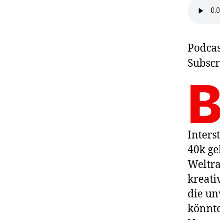
Podcas
Subscr
Inters
40k ge
Weltra
kreati
die un
könnte