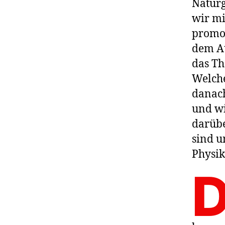
Naturg
wir mi
promov
dem A
das Th
Welch
danach
und wi
darüb
sind u
Physik