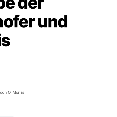
be der
hofer und
is
don Q. Morris