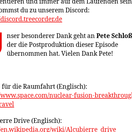
ntieren und immer auf dem Laufenden sein
ommst du zu unserem Discord:
//discord.treecorder.de
U
nser besonderer Dank geht an
Pete Schlo
der die Postproduktion dieser Episode
übernommen hat. Vielen Dank Pete!
 für die Raumfahrt (Englisch):
//www.space.com/nuclear-fusion-breakthroug
ravel
erre Drive (Englisch):
//en.wikipedia.org/wiki/Alcubierre_drive