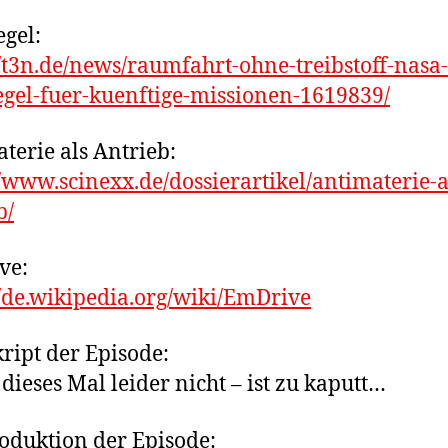
egel:
//t3n.de/news/raumfahrt-ohne-treibstoff-nasa-t
egel-fuer-kuenftige-missionen-1619839/
terie als Antrieb:
//www.scinexx.de/dossierartikel/antimaterie-a
b/
ve:
//de.wikipedia.org/wiki/EmDrive
ript der Episode:
 dieses Mal leider nicht – ist zu kaputt…
oduktion der Episode: