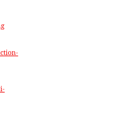
ng
ction-
i-