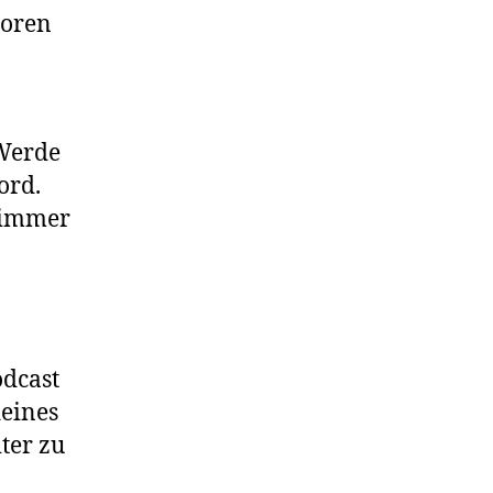
toren
 Werde
ord.
 immer
odcast
deines
ter zu