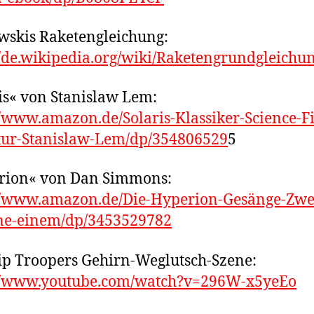
wskis Raketengleichung:
//de.wikipedia.org/wiki/Raketengrundgleichu
is« von Stanislaw Lem:
//www.amazon.de/Solaris-Klassiker-Science-Fi
tur-Stanislaw-Lem/dp/354806529
5
rion« von Dan Simmons:
://www.amazon.de/Die-Hyperion-Gesänge-Zwe
e-einem/dp/3453529782
ip Troopers Gehirn-Weglutsch-Szene:
://www.youtube.com/watch?v=296W-x5yeEo