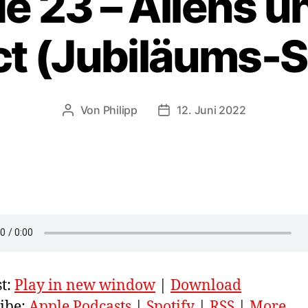
e 23 – Aliens un
t (Jubiläums-S
Von
Philipp
12. Juni 2022
Beitragsautor
Veröffentlichungsdatum
t:
Play in new window
|
Download
ibe:
Apple Podcasts
|
Spotify
|
RSS
|
More