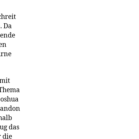
chreit
. Da
nende
en
Arne
 mit
 Thema
Joshua
Brandon
halb
ug das
 die