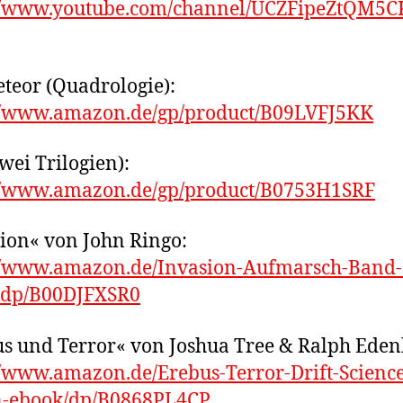
://www.youtube.com/channel/UCZFipeZtQM5C
teor (Quadrologie):
://www.amazon.de/gp/product/B09LVFJ5KK
zwei Trilogien):
://www.amazon.de/gp/product/B0753H1SRF
ion« von John Ringo:
://www.amazon.de/Invasion-Aufmarsch-Band-
/dp/B00DJFXSR0
s und Terror« von Joshua Tree & Ralph Eden
//www.amazon.de/Erebus-Terror-Drift-Science
on-ebook/dp/B0868PL4CP