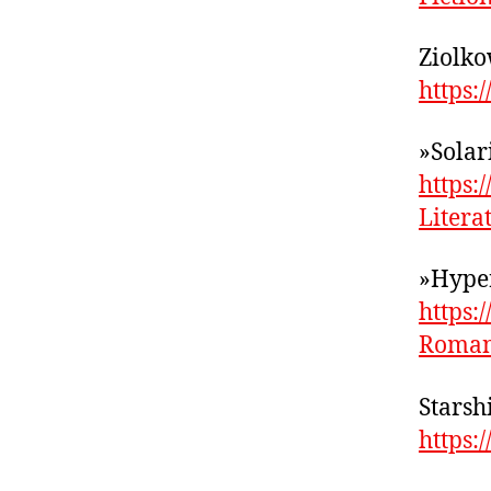
Ziolko
https:
»Solar
https:
Litera
»Hype
https
Roman
Starsh
https