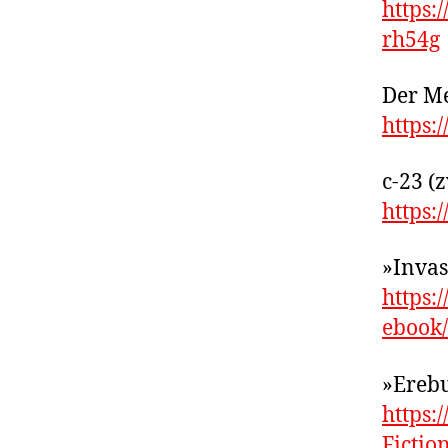
https
rh54g
Der Me
https
c-23 (
https
»Invas
https
ebook
»Erebu
https:
Ficti