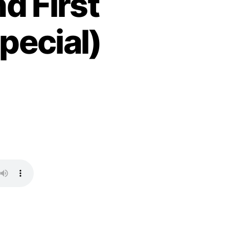
d First
pecial)