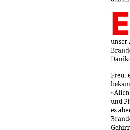
E
unser 
Brando
Daniko
Freut 
bekan
»Alien
und Ph
es abe
Brando
Gehirn