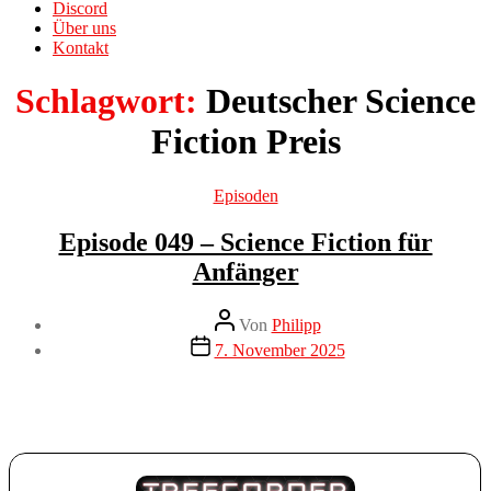
Discord
Über uns
Kontakt
Schlagwort:
Deutscher Science
Fiction Preis
Kategorien
Episoden
Episode 049 – Science Fiction für
Anfänger
Beitragsautor
Von
Philipp
Veröffentlichungsdatum
7. November 2025