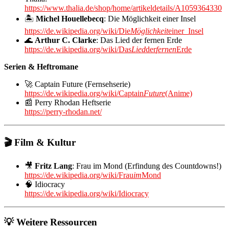
https://www.thalia.de/shop/home/artikeldetails/A1059364330
🏝️
Michel Houellebecq
: Die Möglichkeit einer Insel
https://de.wikipedia.org/wiki/Die
Möglichkeit
einer_Insel
🌊
Arthur C. Clarke
: Das Lied der fernen Erde
https://de.wikipedia.org/wiki/Das
Lied
der
fernen
Erde
Serien & Heftromane
🚀 Captain Future (Fernsehserie)
https://de.wikipedia.org/wiki/Captain
Future
(Anime)
📰 Perry Rhodan Heftserie
https://perry-rhodan.net/
🎬 Film & Kultur
🎥
Fritz Lang
: Frau im Mond (Erfindung des Countdowns!)
https://de.wikipedia.org/wiki/Frau
im
Mond
🧠 Idiocracy
https://de.wikipedia.org/wiki/Idiocracy
💡 Weitere Ressourcen