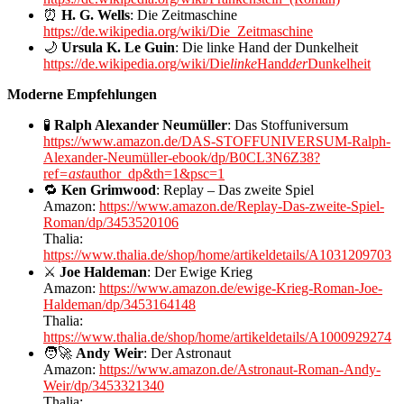
⏰
H. G. Wells
: Die Zeitmaschine
https://de.wikipedia.org/wiki/Die_Zeitmaschine
🌙
Ursula K. Le Guin
: Die linke Hand der Dunkelheit
https://de.wikipedia.org/wiki/Die
linke
Hand
der
Dunkelheit
Moderne Empfehlungen
🧪
Ralph Alexander Neumüller
: Das Stoffuniversum
https://www.amazon.de/DAS-STOFFUNIVERSUM-Ralph-
Alexander-Neumüller-ebook/dp/B0CL3N6Z38?
ref
=ast
author_dp&th=1&psc=1
🔁
Ken Grimwood
: Replay – Das zweite Spiel
Amazon:
https://www.amazon.de/Replay-Das-zweite-Spiel-
Roman/dp/3453520106
Thalia:
https://www.thalia.de/shop/home/artikeldetails/A1031209703
⚔️
Joe Haldeman
: Der Ewige Krieg
Amazon:
https://www.amazon.de/ewige-Krieg-Roman-Joe-
Haldeman/dp/3453164148
Thalia:
https://www.thalia.de/shop/home/artikeldetails/A1000929274
🧑‍🚀
Andy Weir
: Der Astronaut
Amazon:
https://www.amazon.de/Astronaut-Roman-Andy-
Weir/dp/3453321340
Thalia: