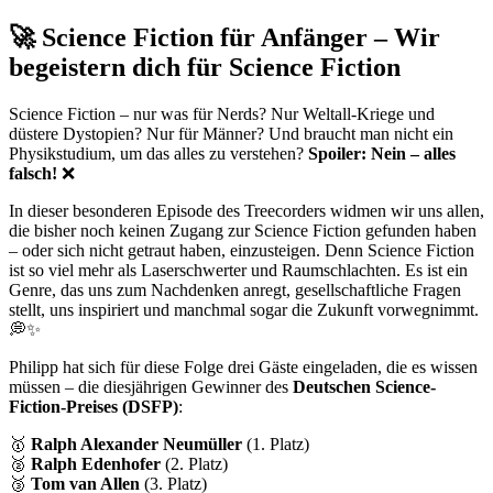
🚀 Science Fiction für Anfänger – Wir
begeistern dich für Science Fiction
Science Fiction – nur was für Nerds? Nur Weltall-Kriege und
düstere Dystopien? Nur für Männer? Und braucht man nicht ein
Physikstudium, um das alles zu verstehen?
Spoiler: Nein – alles
falsch!
❌
In dieser besonderen Episode des Treecorders widmen wir uns allen,
die bisher noch keinen Zugang zur Science Fiction gefunden haben
– oder sich nicht getraut haben, einzusteigen. Denn Science Fiction
ist so viel mehr als Laserschwerter und Raumschlachten. Es ist ein
Genre, das uns zum Nachdenken anregt, gesellschaftliche Fragen
stellt, uns inspiriert und manchmal sogar die Zukunft vorwegnimmt.
💭✨
Philipp hat sich für diese Folge drei Gäste eingeladen, die es wissen
müssen – die diesjährigen Gewinner des
Deutschen Science-
Fiction-Preises (DSFP)
:
🥇
Ralph Alexander Neumüller
(1. Platz)
🥈
Ralph Edenhofer
(2. Platz)
🥉
Tom van Allen
(3. Platz)