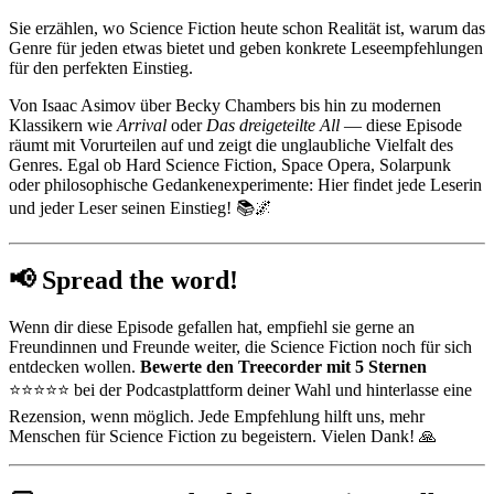
Sie erzählen, wo Science Fiction heute schon Realität ist, warum das
Genre für jeden etwas bietet und geben konkrete Leseempfehlungen
für den perfekten Einstieg.
Von Isaac Asimov über Becky Chambers bis hin zu modernen
Klassikern wie
Arrival
oder
Das dreigeteilte All
— diese Episode
räumt mit Vorurteilen auf und zeigt die unglaubliche Vielfalt des
Genres. Egal ob Hard Science Fiction, Space Opera, Solarpunk
oder philosophische Gedankenexperimente: Hier findet jede Leserin
und jeder Leser seinen Einstieg! 📚🌌
📢 Spread the word!
Wenn dir diese Episode gefallen hat, empfiehl sie gerne an
Freundinnen und Freunde weiter, die Science Fiction noch für sich
entdecken wollen.
Bewerte den Treecorder mit 5 Sternen
⭐⭐⭐⭐⭐ bei der Podcastplattform deiner Wahl und hinterlasse eine
Rezension, wenn möglich. Jede Empfehlung hilft uns, mehr
Menschen für Science Fiction zu begeistern. Vielen Dank! 🙏