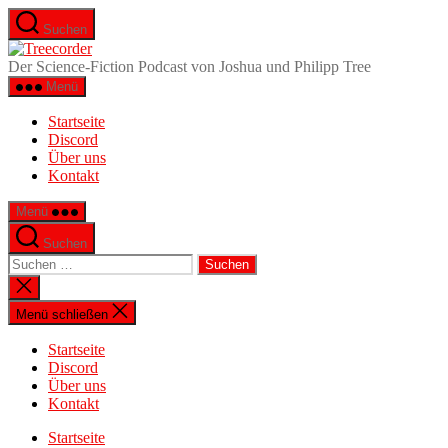
Zum
Suchen
Inhalt
Treecorder
springen
Der Science-Fiction Podcast von Joshua und Philipp Tree
Menü
Startseite
Discord
Über uns
Kontakt
Menü
Suchen
Suchen
nach:
Suche
schließen
Menü schließen
Startseite
Discord
Über uns
Kontakt
Startseite