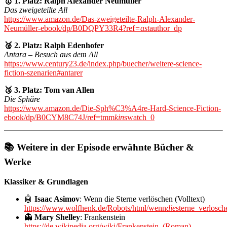
🥇 1. Platz: Ralph Alexander Neumüller
Das zweigeteilte All
https://www.amazon.de/Das-zweigeteilte-Ralph-Alexander-
Neumüller-ebook/dp/B0DQPY33R4?ref
=ast
author_dp
🥈 2. Platz: Ralph Edenhofer
Antara – Besuch aus dem All
https://www.century23.de/index.php/buecher/weitere-science-
fiction-szenarien#antarer
🥉 3. Platz: Tom van Allen
Die Sphäre
https://www.amazon.de/Die-Sph%C3%A4re-Hard-Science-Fiction-
ebook/dp/B0CYM8C74J/ref=tmm
kin
swatch_0
📚 Weitere in der Episode erwähnte Bücher &
Werke
Klassiker & Grundlagen
🤖
Isaac Asimov
: Wenn die Sterne verlöschen (Volltext)
https://www.wolfhenk.de/Robots/html/wenn
die
sterne_verlosch
👻
Mary Shelley
: Frankenstein
https://de.wikipedia.org/wiki/Frankenstein_(Roman)