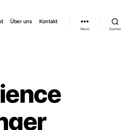
rd
Über uns
Kontakt
Menü
Suchen
cience
änger