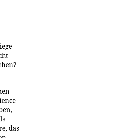
iege
cht
tehen?
men
cience
ben,
ls
re, das
en