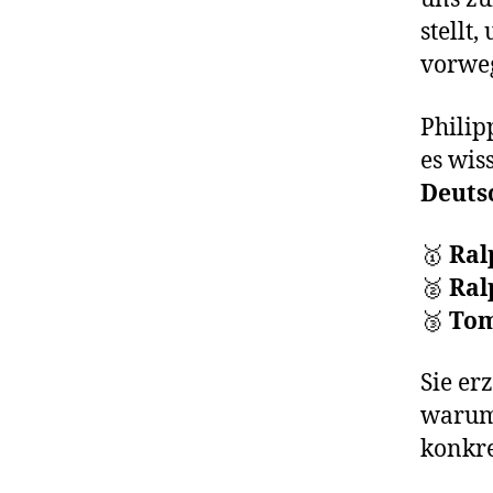
stellt
vorwe
Philip
es wis
Deutsc
🥇
Ral
🥈
Ral
🥉
Tom
Sie er
warum 
konkre