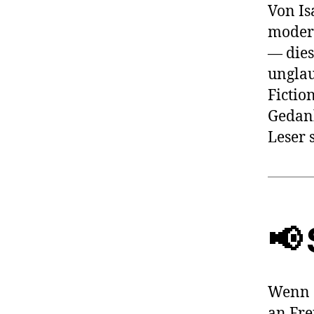
Von Is
moder
— dies
unglau
Fictio
Gedank
Leser 
📢
Wenn d
an Fre