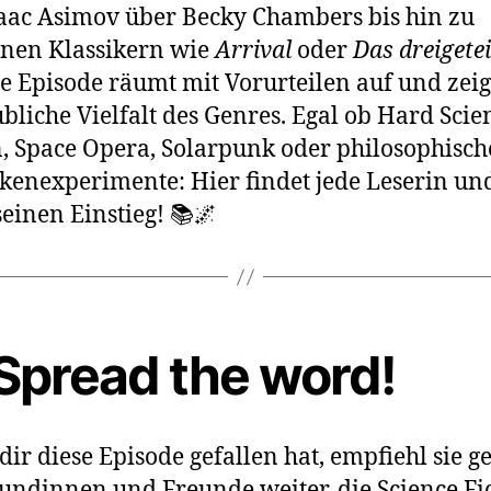
aac Asimov über Becky Chambers bis hin zu
nen Klassikern wie
Arrival
oder
Das dreigetei
e Episode räumt mit Vorurteilen auf und zeig
bliche Vielfalt des Genres. Egal ob Hard Scie
n, Space Opera, Solarpunk oder philosophisch
enexperimente: Hier findet jede Leserin und
seinen Einstieg! 📚🌌
 Spread the word!
ir diese Episode gefallen hat, empfiehl sie g
undinnen und Freunde weiter, die Science Fi