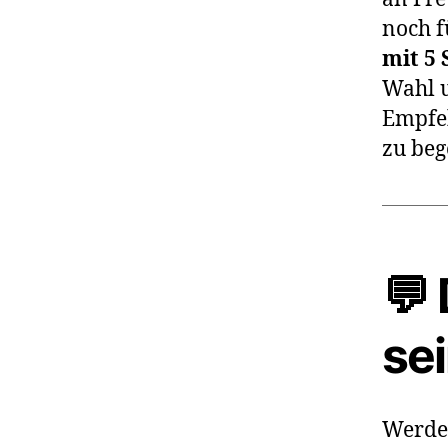
noch f
mit 5 
Wahl u
Empfeh
zu beg
💬 
se
Werde