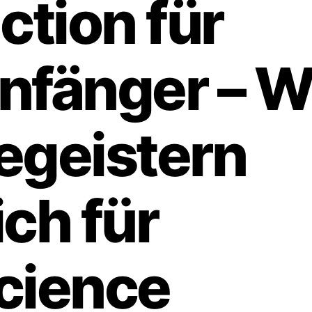
iction für
nfänger – W
egeistern
ich für
cience