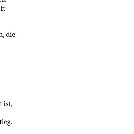
ft
n, die
 ist,
ieg.