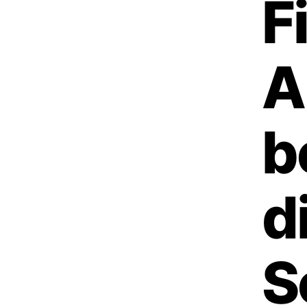
F
A
b
d
S