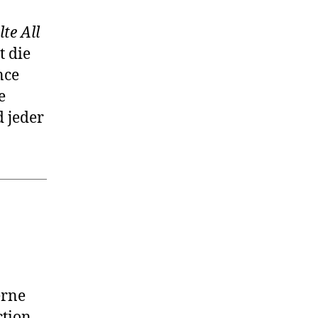
lte All
t die
nce
e
 jeder
erne
ction