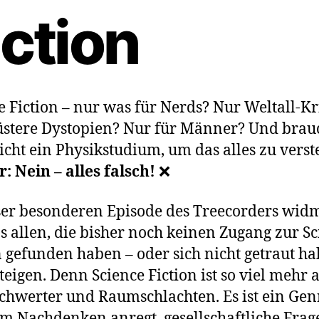
iction
e Fiction – nur was für Nerds? Nur Weltall-Kr
stere Dystopien? Nur für Männer? Und brau
cht ein Physikstudium, um das alles zu vers
r: Nein – alles falsch!
❌
ser besonderen Episode des Treecorders wid
s allen, die bisher noch keinen Zugang zur S
n gefunden haben – oder sich nicht getraut ha
teigen. Denn Science Fiction ist so viel mehr a
chwerter und Raumschlachten. Es ist ein Gen
m Nachdenken anregt, gesellschaftliche Frag