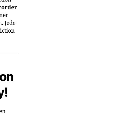
corder
ner
. Jede
iction
von
y!
en