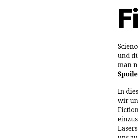
F
Scienc
und dü
man ni
Spoile
In die
wir un
Fictio
einzus
Lasers
uns zu