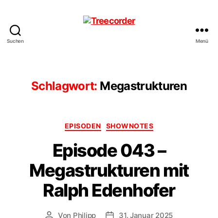
Suchen
Menü
Treecorder
Schlagwort:
Megastrukturen
Kategorien
EPISODEN
SHOWNOTES
Episode 043 –
Megastrukturen mit
Ralph Edenhofer
Von
Philipp
31. Januar 2025
Beitragsautor
Veröffentlichungsdatum