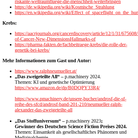
riskante-weltraumfluege-die-menschheit-weiterbringen
https://de.wikipedia.org/wiki/Kosmische_Strahlung
https://en.wikipedia.org/wiki/Effect_of_spaceflight_on_the_
Krebs:
https://aacrjournals.org/cancerdiscovery/article/12/1/31/675608
of-Cancer-New-DimensionsHallmarks-of
https://pharma-fakten.de/fachbeitraege-krebs/die-rolle-der-
genetik-bei-krebs/
Mehr Informationen zum Gast und Autor:
https://www.ralphneumueller.at/
„Das zweigeteilte All“ –
p.machinery 2024.
Themen: KI und genetische Optimierung
https://www.amazon.de/dp/B0DQPY33R4/
https://www.pmachinery.de/unsere-bucher/androsf-die-sf-
reihe-des-sfcd/androsf-band-201-210/neumueller-ralph-
alexander-das-zweigeteilte-all
„Das Stoffuniversum“ –
p.machinery 2023
;
Gewinner des Deutschen Science Fiction Preises 2024.
Themen: Einsamkeit als gesellschaftliches Phänomen und
Medizinalchemie