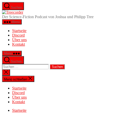
Zum
Suchen
Inhalt
Treecorder
springen
Der Science-Fiction Podcast von Joshua und Philipp Tree
Menü
Startseite
Discord
Über uns
Kontakt
Menü
Suchen
Suchen
nach:
Suche
schließen
Menü schließen
Startseite
Discord
Über uns
Kontakt
Startseite