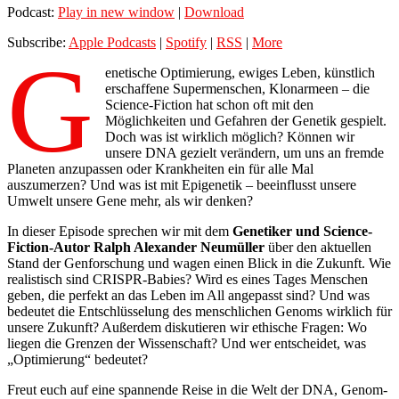
Podcast:
Play in new window
|
Download
Subscribe:
Apple Podcasts
|
Spotify
|
RSS
|
More
G
enetische Optimierung, ewiges Leben, künstlich
erschaffene Supermenschen, Klonarmeen – die
Science-Fiction hat schon oft mit den
Möglichkeiten und Gefahren der Genetik gespielt.
Doch was ist wirklich möglich? Können wir
unsere DNA gezielt verändern, um uns an fremde
Planeten anzupassen oder Krankheiten ein für alle Mal
auszumerzen? Und was ist mit Epigenetik – beeinflusst unsere
Umwelt unsere Gene mehr, als wir denken?
In dieser Episode sprechen wir mit dem
Genetiker und Science-
Fiction-Autor
Ralph Alexander Neumüller
über den aktuellen
Stand der Genforschung und wagen einen Blick in die Zukunft. Wie
realistisch sind CRISPR-Babies? Wird es eines Tages Menschen
geben, die perfekt an das Leben im All angepasst sind? Und was
bedeutet die Entschlüsselung des menschlichen Genoms wirklich für
unsere Zukunft? Außerdem diskutieren wir ethische Fragen: Wo
liegen die Grenzen der Wissenschaft? Und wer entscheidet, was
„Optimierung“ bedeutet?
Freut euch auf eine spannende Reise in die Welt der DNA, Genom-