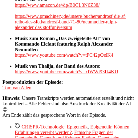
https://www.amazon.de//dp/B0CL3N6Z38/
https://www.pmachinery.de/unsere-bucher/androsf-die-sf-
reihe-des-sfcd/androsf-band-71-80/neumueller-ralph-
alexander-das-stoffuniversum
Musik zum Roman „Das zweigeteilte All“ von
Kommando Elefant featuring Ralph Alexander
Neumüller:
https://www.youtube.com/watch?v=tFC42pQelK4
Musik von Thalija, der Band des Autors:
https://www.youtube.com/watch?v=xfWWt93U4KU
Postproduktion der Episode:
Tom van Allen
Hinweis:
Unsere Transkripte werden automatisiert erstellt und nicht
kontrolliert – Alle Fehler sind also Ausdruck der Kreativität der AI
😉
Am Ende zählt das gesprochene Wort in der Episode.
Schlagwörter
CRISPR-Technologie
,
Epigenetik
,
Epigenetik: Können
Erfahrungen vererbt werden?
,
Ethische Fragen der
Gentechnik
,
Genetik und Science-Fiction
,
Genetische