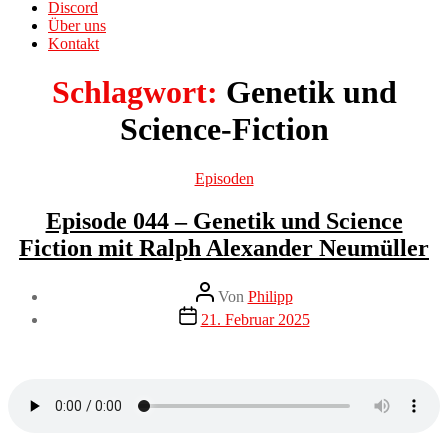
Discord
Über uns
Kontakt
Schlagwort:
Genetik und
Science-Fiction
Kategorien
Episoden
Episode 044 – Genetik und Science
Fiction mit Ralph Alexander Neumüller
Beitragsautor
Von
Philipp
Veröffentlichungsdatum
21. Februar 2025