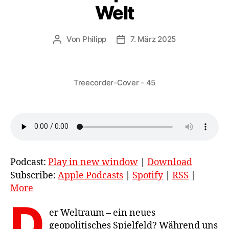
Welt
Von
Philipp
7. März 2025
Beitragsautor
Veröffentlichungsdatum
Treecorder-Cover - 45
Podcast:
Play in new window
|
Download
Subscribe:
Apple Podcasts
|
Spotify
|
RSS
|
More
D
er Weltraum – ein neues
geopolitisches Spielfeld? Während uns