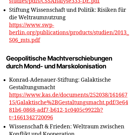
studies/pdfs/CSSAnalyse333-DE.pdf
Stiftung Wissenschaft und Politik: Risiken für
die Weltraumnutzung
https://www.swp-
berlin.org/publications/products/studien/2013_
S06_mts.pdf
Geopolitische Machtverschiebungen
durch Mond- und Marskolonisation
Konrad-Adenauer-Stiftung: Galaktische
Gestaltungsmacht
https://www.kas.de/documents/252038/161667
15/Galaktische%2BGestaltungsmacht.pdf/3e64
81b6-0868-adf7-b612-1c0405c9922b?
t=1661342720096
Wissenschaft & Frieden: Weltraum zwischen
Konflikt und Kooperation