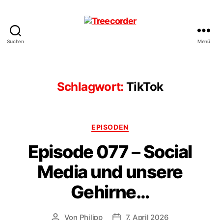
Suchen
Menü
Treecorder
Schlagwort:
TikTok
Kategorien
EPISODEN
Episode 077 – Social
Media und unsere
Gehirne…
Von
Philipp
7. April 2026
Beitragsautor
Veröffentlichungsdatum