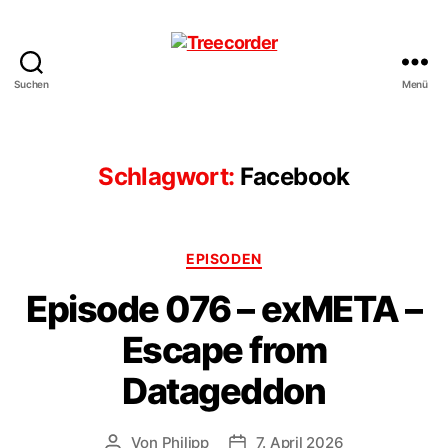
Suchen
Menü
Treecorder
Schlagwort:
Facebook
Kategorien
EPISODEN
Episode 076 – exMETA –
Escape from
Datageddon
Von
Philipp
7. April 2026
Beitragsautor
Veröffentlichungsdatum